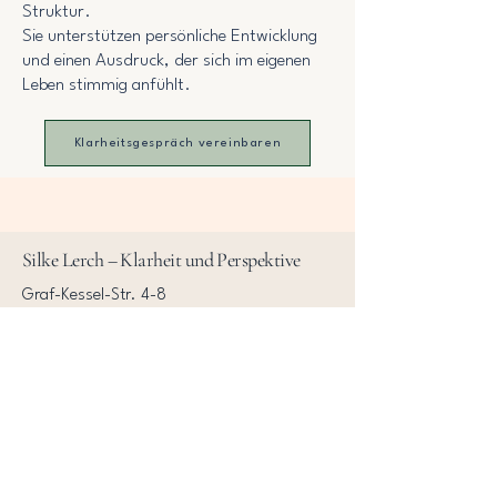
Struktur.
Sie unterstützen persönliche Entwicklung
und einen Ausdruck, der sich im eigenen
Leben stimmig anfühlt.
Klarheitsgespräch vereinbaren
Silke Lerch – Klarheit und Perspektive
Graf-Kessel-Str. 4-8
41515 Grevenbroich
+491639680239
info@klarheitundperspektive.com
Personal Branding
AGB