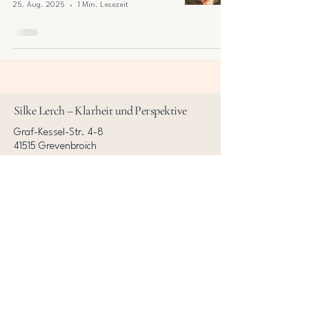
25. Aug. 2025
1 Min. Lesezeit
Silke Lerch – Klarheit und Perspektive
Graf-Kessel-Str. 4-8
41515 Grevenbroich
+491639680239
info@klarheitundperspektive.com
Personal Branding
AGB
Human Design
Datenschutz
Über mich
Impressum
Kontakt
Blog & Events