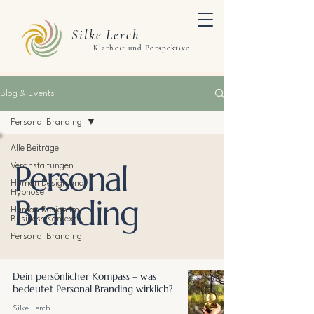
Silke Lerch
Klarheit und Perspektive
Blog & Events
Personal Branding
Alle Beiträge
Personal
Veranstaltungen
Human Design und
Hypnose
Branding
Human Design im
Business Kontext
Personal Branding
Dein persönlicher Kompass – was
bedeutet Personal Branding wirklich?
Silke Lerch